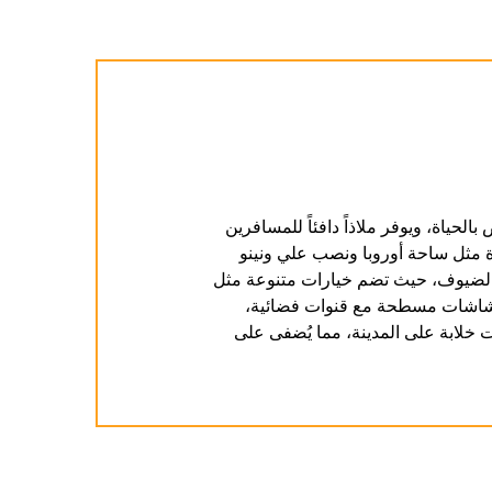
الحياة، ويوفر ملاذاً دافئاً للمسافرين
ة مثل ساحة أوروبا ونصب علي ونينو
ت الضيوف، حيث تضم خيارات متنوعة مثل
 بشاشات مسطحة مع قنوات فضائية،
خلابة على المدينة، مما يُضفي على
ل الذي يعمل على مدار الساعة، حيث
ة. تشمل المزايا الإضافية خدمة الواي
ربة إقامة سلسة. يتميز فندق لايف تايم
ذوق أشهى المأكولات المحلية في
للترفيه أو العمل، يوفر لك فندق لايف