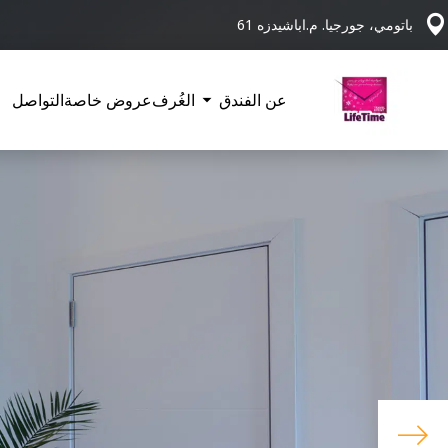
باتومي، جورجيا. م.اباشيدزه 61
عن الفندق
الغُرف
عروض خاصة
التواصل