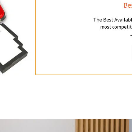
Be
The Best Availabl
most competiti