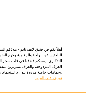
ف
أهلاً بكم في فندق لايف تايم - ملاذكم الم
الباحثين عن الراحة والرفاهية وكرم الض
التذكاري، يضعكم فندقنا في قلب سحر الم
الغرف المزدوجة، والغرف بسريرين منفصل
وحمامات خاصة مزودة بلوازم استحمام مجا
تعرف على المزيد
إقامتكم مزيداً من الروعة. يمكنكم الاس
يتواجد فريق عملنا متعدد اللغات على أتم
فاي المجانية في جميع أنحاء الفندق، وخ
بموقعه المتميز الذي يجعلك على مقربة م
المطاعم المحيطة، أو تمشَّ على مهل إلى أ
تايم قاعدة مريحة ومثالية للاستمتاع بكل 