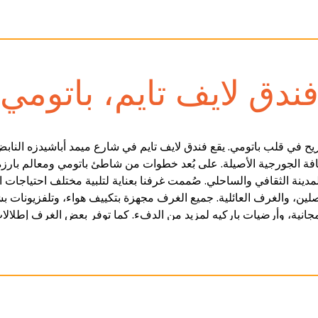
ندق لايف تايم، باتومي
ريح في قلب باتومي. يقع فندق لايف تايم في شارع ميمد أباشيدزه النابض ب
يافة الجورجية الأصيلة. على بُعد خطوات من شاطئ باتومي ومعالم بارز
دينة الثقافي والساحلي. صُممت غرفنا بعناية لتلبية مختلف احتياجا
ين، والغرف العائلية. جميع الغرف مجهزة بتكييف هواء، وتلفزيونات
نية، وأرضيات باركيه لمزيد من الدفء. كما توفر بعض الغرف إطلالات 
ترخاء في ردهة الفندق المشتركة أو طلب المساعدة من مكتب الاستقبا
 الاستعداد لمساعدتكم في ترتيب الجولات السياحية وتقديم توصيات محلي
دمة تخزين الأمتعة، وخدمات تسجيل الوصول/المغادرة السريعة لضمان تج
ن معالم باتومي السياحية. استكشف شارع باتومي بوليفارد القريب، وت
سواق المدينة النابضة بالحياة وأماكن الترفيه. سواءً كنت تزور باتومي 
ما تقدمه المدينة. نتطلع إلى الترحيب بك وجعل إقامتك تجربة لا تُنسى.