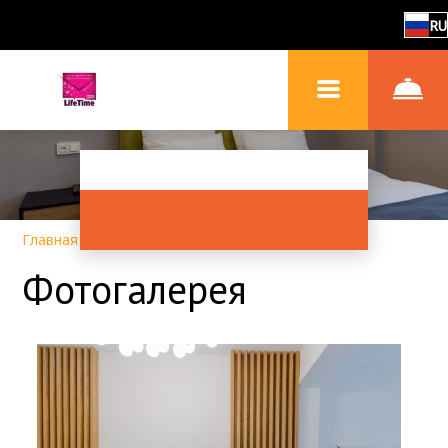
RU
Главная
–
Об отеле
–
Фотогалерея
Фотогалерея